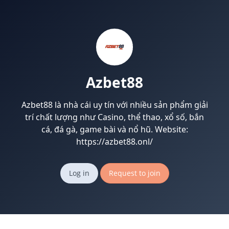
Azbet88
Azbet88 là nhà cái uy tín với nhiều sản phẩm giải
trí chất lượng như Casino, thể thao, xổ số, bắn
cá, đá gà, game bài và nổ hũ. Website:
https://azbet88.onl/
Log in
Request to join