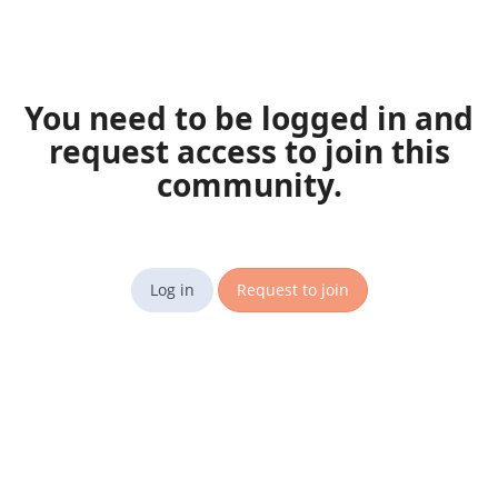
You need to be logged in and
request access to join this
community.
Log in
Request to join